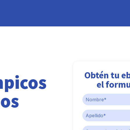
Obtén tu e
mpicos
el formu
sos